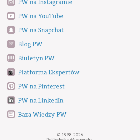
PW na Instagramie
PW na YouTube
PW na Snapchat
Blog PW
Biuletyn PW
Platforma Ekspertów
PW na Pinterest
PW na LinkedIn
Baza Wiedzy PW
© 1998-2026
Politechnika Warszawska,