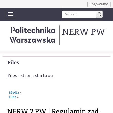
Logowanie
Toggle
navigation
Politechnika
NERW PW
Warszawska
Files
Files - strona startowa
Media
»
Files
»
NERW 2 PW | Regulamin zad.