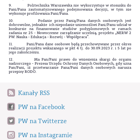
9. Politechnika Warszawska nie wykorzystuje w stosunku do
Pani/Pana zautomatyzowanego podejmowania decyzji, w tym nie
wykonuje profilowania Pani/Pana.
10. Podanie przez Panią/Pana danych osobowych jest
dobrowolne, jednakże ich niepodanie uniemożliwi Pani/Panu udział w
konkursie na finansowanie studiów podyplomowych w ramach
zadania nr 25 - Nowoczesne zarządzanie uczelnią, projektu „NERW 2
PW. Nauka - Edukacja - Rozwój - Współpraca”.
11. Pani/Pana dane osobowe będą przechowywane przez okres
realizacji projektu wskazanego w pkt 4 tj. do 30.09.2023 r. i 5 lat po
jego zakończeniu.
12. Ma Pan/Pani prawo do wniesienia skargi do organu
nadzorczego - Prezesa Urzędu Ochrony Danych Osobowych, gdy uzna
Pan/Pani, iż przetwarzanie Pana/Pani danych osobowych narusza
przepisy RODO.
Kanały RSS
PW na Facebook
PW na Twitterze
PW na Instagramie