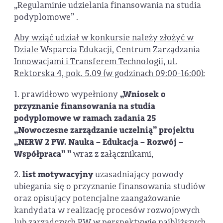
„Regulaminie udzielania finansowania na studia
podyplomowe” .
Aby wziąć udział w konkursie należy złożyć w
Dziale Wsparcia Edukacji, Centrum Zarządzania
Innowacjami i Transferem Technologii, ul.
Rektorska 4, pok. 5.09 (w godzinach 09:00-16:00):
1. prawidłowo wypełniony
„Wniosek o
przyznanie finansowania na studia
podyplomowe w ramach zadania 25
„Nowoczesne zarządzanie uczelnią” projektu
„NERW 2 PW. Nauka – Edukacja – Rozwój –
Współpraca” ”
wraz z załącznikami,
2.
list motywacyjny
uzasadniający powody
ubiegania się o przyznanie finansowania studiów
oraz opisujący potencjalne zaangażowanie
kandydata w realizację procesów rozwojowych
lub zarządczych PW w perspektywie najbliższych