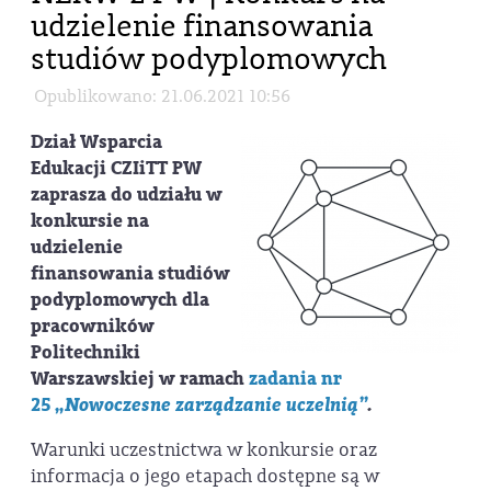
udzielenie finansowania
studiów podyplomowych
Opublikowano: 21.06.2021 10:56
Dział Wsparcia
Edukacji CZIiTT PW
zaprasza do udziału w
konkursie na
udzielenie
finansowania studiów
podyplomowych dla
pracowników
Politechniki
Warszawskiej w ramach
zadania nr
25
„Nowoczesne zarządzanie uczelnią”
.
Warunki uczestnictwa w konkursie oraz
informacja o jego etapach dostępne są w