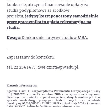
konkursie, otrzyma finansowanie opłaty za
studia podyplomowe ze środków
projektu,
jedyny
koszt ponoszony samodzielnie
przez pracownika to opłata rekrutacyjna na
studia
.
Uwaga
: Konkurs nie dotyczy studiów MBA.
Zapraszamy do kontaktu:
tel. 22 234 14 71, dwe.cziitt@pw.edu.pl.
Klauzula informacyjna
Zgodnie z art. 13 Rozporządzenia Parlamentu Europejskiego i Rady
(UE) 2016/679 z dnia 27 kwietnia 2016 r. w sprawie ochrony osób
fizycznych w związku z przetwarzaniem danych osobowych i w
sprawie swobodnego przepływu takich danych oraz uchylenia
dyrektywy 95/46/WE (Dz. U. UE L 119/1 z dnia 4 maja 2016 r.), zwanym
dalej „RODO”, Politechnika Warszawska informuje, że: