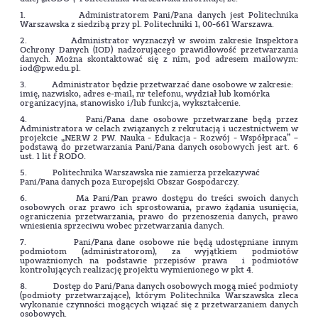
1. Administratorem Pani/Pana danych jest Politechnika
Warszawska z siedzibą przy pl. Politechniki 1, 00-661 Warszawa.
2. Administrator wyznaczył w swoim zakresie Inspektora
Ochrony Danych (IOD) nadzorującego prawidłowość przetwarzania
danych. Można skontaktować się z nim, pod adresem mailowym:
iod@pw.edu.pl.
3. Administrator będzie przetwarzać dane osobowe w zakresie:
imię, nazwisko, adres e-mail, nr telefonu, wydział lub komórka
organizacyjna, stanowisko i/lub funkcja, wykształcenie.
4. Pani/Pana dane osobowe przetwarzane będą przez
Administratora w celach związanych z rekrutacją i uczestnictwem w
projekcie „NERW 2 PW. Nauka - Edukacja - Rozwój - Współpraca” –
podstawą do przetwarzania Pani/Pana danych osobowych jest art. 6
ust. 1 lit f RODO.
5. Politechnika Warszawska nie zamierza przekazywać
Pani/Pana danych poza Europejski Obszar Gospodarczy.
6. Ma Pani/Pan prawo dostępu do treści swoich danych
osobowych oraz prawo ich sprostowania, prawo żądania usunięcia,
ograniczenia przetwarzania, prawo do przenoszenia danych, prawo
wniesienia sprzeciwu wobec przetwarzania danych.
7. Pani/Pana dane osobowe nie będą udostępniane innym
podmiotom (administratorom), za wyjątkiem podmiotów
upoważnionych na podstawie przepisów prawa i podmiotów
kontrolujących realizację projektu wymienionego w pkt 4.
8. Dostęp do Pani/Pana danych osobowych mogą mieć podmioty
(podmioty przetwarzające), którym Politechnika Warszawska zleca
wykonanie czynności mogących wiązać się z przetwarzaniem danych
osobowych.