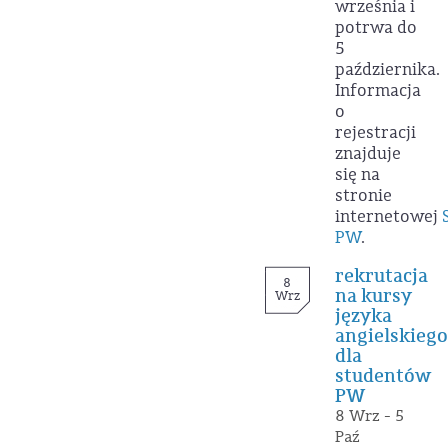
września i
potrwa do
5
października.
Informacja
o
rejestracji
znajduje
się na
stronie
internetowej
PW
.
rekrutacja
8
na kursy
Wrz
języka
angielskiego
dla
studentów
PW
8 Wrz - 5
Paź