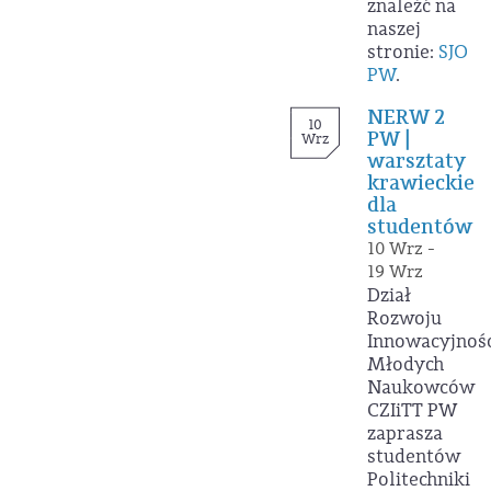
znaleźć na
naszej
stronie:
SJO
PW
.
NERW 2
10
PW |
Wrz
warsztaty
krawieckie
dla
studentów
10 Wrz -
19 Wrz
Dział
Rozwoju
Innowacyjnoś
Młodych
Naukowców
CZIiTT PW
zaprasza
studentów
Politechniki