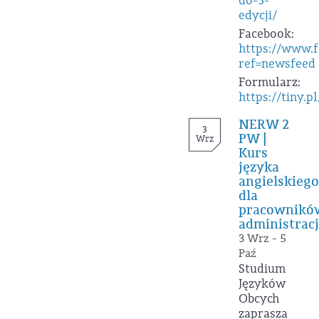
do-3-
edycji/
Facebook:
https://www.
ref=newsfeed
Formularz:
https://tiny.p
NERW 2
3
PW |
Wrz
Kurs
języka
angielskiego
dla
pracownikó
administracj
3 Wrz - 5
Paź
Studium
Języków
Obcych
zaprasza