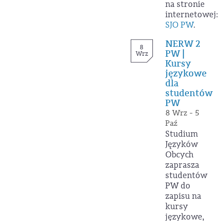
na stronie
internetowej:
SJO PW
.
NERW 2
8
PW |
Wrz
Kursy
językowe
dla
studentów
PW
8 Wrz - 5
Paź
Studium
Języków
Obcych
zaprasza
studentów
PW do
zapisu na
kursy
językowe,