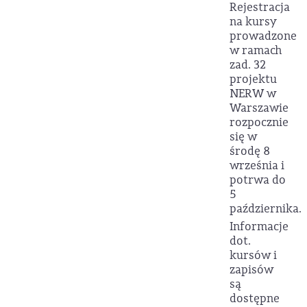
Rejestracja
na kursy
prowadzone
w ramach
zad. 32
projektu
NERW w
Warszawie
rozpocznie
się w
środę 8
września i
potrwa do
5
października.
Informacje
dot.
kursów i
zapisów
są
dostępne