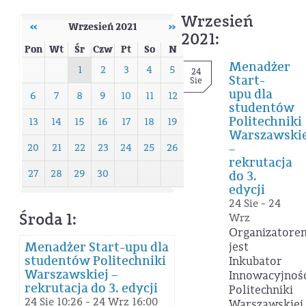
Wrzesień
‹‹
Wrzesień 2021
››
2021:
Pon
Wt
Śr
Czw
Pt
So
N
Menadżer
1
2
3
4
5
24
Start-
Sie
upu dla
6
7
8
9
10
11
12
studentów
Politechniki
13
14
15
16
17
18
19
Warszawskie
–
20
21
22
23
24
25
26
rekrutacja
27
28
29
30
do 3.
edycji
24 Sie - 24
Środa 1:
Wrz
Organizatore
Menadżer Start-upu dla
jest
studentów Politechniki
Inkubator
Warszawskiej –
Innowacyjnoś
rekrutacja do 3. edycji
Politechniki
24 Sie 10:26 - 24 Wrz 16:00
Warszawskiej