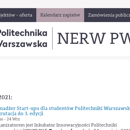
jektów - oferta
Kalendarz zapisów
Zamówienia public
Politechnika
NERW P
arszawska
2021:
adżer Start-upu dla studentów Politechniki Warszawski
rutacja do 3. edycji
ie - 24 Wrz
anizatorem jest Inkubator Innowacyjności Politechniki