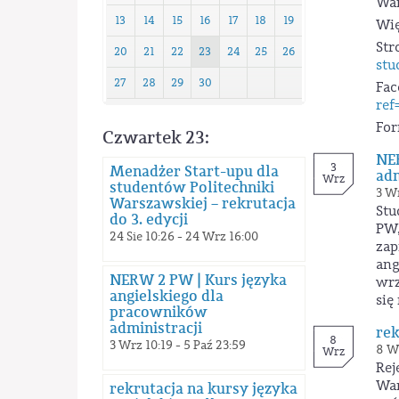
War
13
14
15
16
17
18
19
Wię
Str
20
21
22
23
24
25
26
stu
27
28
29
30
Fac
ref
For
Czwartek 23:
NER
3
Menadżer Start-upu dla
adm
Wrz
studentów Politechniki
3 Wr
Warszawskiej – rekrutacja
Stu
do 3. edycji
PW,
24 Sie 10:26 - 24 Wrz 16:00
zap
ang
NERW 2 PW | Kurs języka
wrz
angielskiego dla
się
pracowników
administracji
rek
8
3 Wrz 10:19 - 5 Paź 23:59
8 Wr
Wrz
Rej
War
rekrutacja na kursy języka