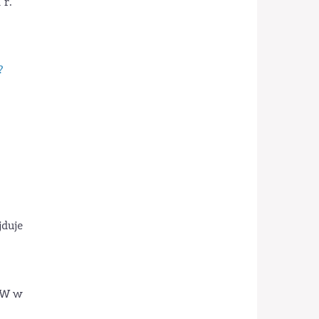
 r.
?
jduje
ERW w