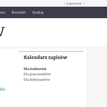
Logowanie
zne
Kontakt
Szukaj
W
Kalendarz zapisów
Dla studentów
Dla pracowników
Dla doktorantów
ej –