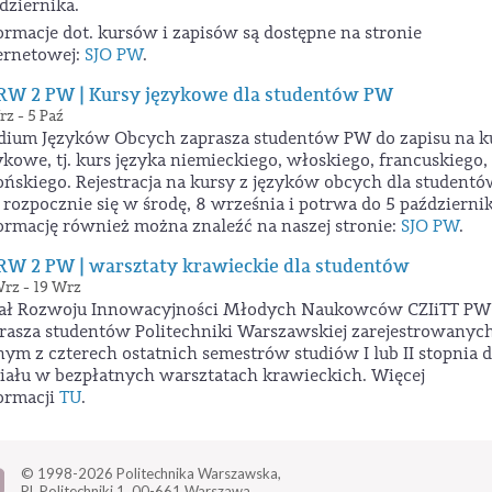
dziernika.
ormacje dot. kursów i zapisów są dostępne na stronie
ernetowej:
SJO PW
.
RW 2 PW | Kursy językowe dla studentów PW
z - 5 Paź
dium Języków Obcych zaprasza studentów PW do zapisu na k
ykowe, tj. kurs języka niemieckiego, włoskiego, francuskiego,
ońskiego. Rejestracja na kursy z języków obcych dla student
rozpocznie się w środę, 8 września i potrwa do 5 październik
ormację również można znaleźć na naszej stronie:
SJO PW
.
RW 2 PW | warsztaty krawieckie dla studentów
Wrz - 19 Wrz
ał Rozwoju Innowacyjności Młodych Naukowców CZIiTT PW
rasza studentów Politechniki Warszawskiej zarejestrowanyc
nym z czterech ostatnich semestrów studiów I lub II stopnia 
iału w bezpłatnych warsztatach krawieckich. Więcej
ormacji
TU
.
© 1998-2026
Politechnika Warszawska,
Pl. Politechniki 1,
00-661 Warszawa