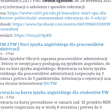
Termin zgłoszeń:
szawskiej (CZIiTT PW).
do 24 września 2021
cej informacji o szkoleniu i sposobie rekrutacji:
ona:
https://www.cziitt.pw.edu.pl/menadzer-start-upu-dla-
dentow-politechniki-warszawskiej-rekrutacja-do-3-edycji/
ebook:
https://www.facebook.com/events/665339601528939
=newsfeed
mularz:
https://tiny.pl/9g49l
W 2 PW | Kurs języka angielskiego dla pracowników
inistracji
z - 5 Paź
dium Języków Obcych zaprasza pracowników administracji
 którzy w swojej pracy posługują się językiem angielskim, do
isu na kurs języka angielskiego. Rejestracja na kursy języka
ielskiego dla pracowników administracji rozpoczęła się 3
eśnia i potrwa do 5 października. Informacja o rejestracji zna
 na stronie internetowej
SJO PW
.
rutacja na kursy języka angielskiego dla studentów PW
z - 5 Paź
estracja na kursy prowadzone w ramach zad. 32 projektu N
szawie rozpocznie się w środę 8 września i potrwa do 5