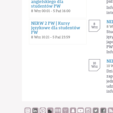
paź
angielskiego dla
studentów PW
Inf
8 Wrz 00:01 - 5 Paź 16:00
int
NE
NERW 2 PW | Kursy
8
8 Wr
Wrz
językowe dla studentów
Stu
PW
jęz
8 Wrz 10:21 - 5 Paź 23:59
jap
PW 
Inf
NE
10
10 
Wrz
Dzi
zap
jed
udz
inf