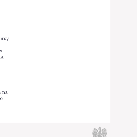
ursy
ów
a.
h na
do