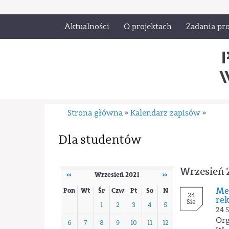
Aktualności
O projektach
Zadania pro
W
Strona główna
Kalendarz zapisów
»
»
Dla studentów
Wrzesień 
‹‹
Wrzesień 2021
››
Men
Pon
Wt
Śr
Czw
Pt
So
N
24
rek
Sie
1
2
3
4
5
24 S
Org
6
7
8
9
10
11
12