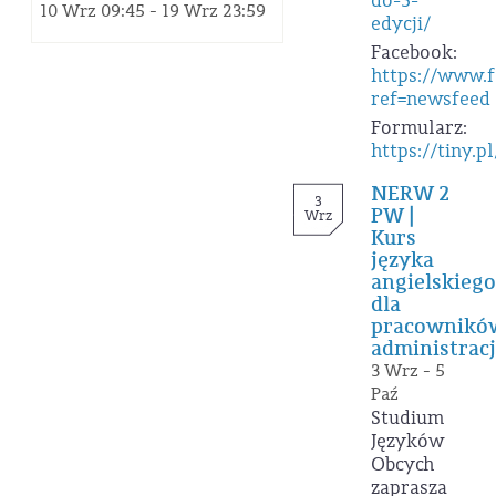
do-3-
10 Wrz 09:45 - 19 Wrz 23:59
edycji/
Facebook:
https://www.
ref=newsfeed
Formularz:
https://tiny.p
NERW 2
3
PW |
Wrz
Kurs
języka
angielskiego
dla
pracownikó
administracj
3 Wrz - 5
Paź
Studium
Języków
Obcych
zaprasza