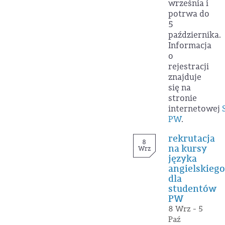
września i
potrwa do
5
października.
Informacja
o
rejestracji
znajduje
się na
stronie
internetowej
PW
.
rekrutacja
8
na kursy
Wrz
języka
angielskiego
dla
studentów
PW
8 Wrz - 5
Paź