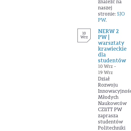
znaleźć na
naszej
stronie:
SJO
PW
.
NERW 2
10
PW |
Wrz
warsztaty
krawieckie
dla
studentów
10 Wrz -
19 Wrz
Dział
Rozwoju
Innowacyjnoś
Młodych
Naukowców
CZIiTT PW
zaprasza
studentów
Politechniki