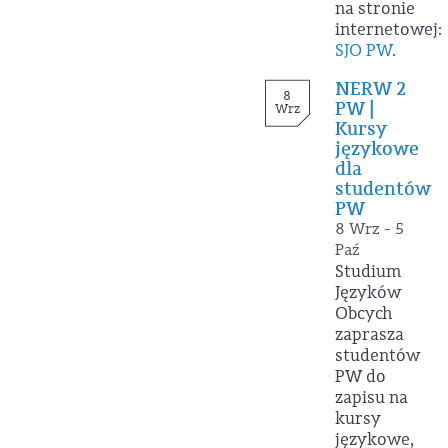
na stronie
internetowej:
SJO PW
.
NERW 2
8
PW |
Wrz
Kursy
językowe
dla
studentów
PW
8 Wrz - 5
Paź
Studium
Języków
Obcych
zaprasza
studentów
PW do
zapisu na
kursy
językowe,