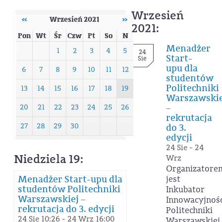
Wrzesień
‹‹
Wrzesień 2021
››
2021:
Pon
Wt
Śr
Czw
Pt
So
N
Menadżer
1
2
3
4
5
24
Start-
Sie
upu dla
6
7
8
9
10
11
12
studentów
Politechniki
13
14
15
16
17
18
19
Warszawskie
–
20
21
22
23
24
25
26
rekrutacja
27
28
29
30
do 3.
edycji
24 Sie - 24
Niedziela 19:
Wrz
Organizatore
Menadżer Start-upu dla
jest
studentów Politechniki
Inkubator
Warszawskiej –
Innowacyjnoś
rekrutacja do 3. edycji
Politechniki
24 Sie 10:26 - 24 Wrz 16:00
Warszawskiej