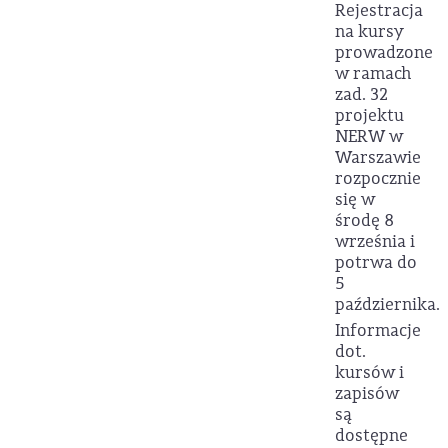
Rejestracja
na kursy
prowadzone
w ramach
zad. 32
projektu
NERW w
Warszawie
rozpocznie
się w
środę 8
września i
potrwa do
5
października.
Informacje
dot.
kursów i
zapisów
są
dostępne