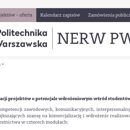
jektów - oferta
Kalendarz zapisów
Zamówienia public
Politechnika
NERW P
arszawska
a
»
izacji projektów o potencjale wdrożeniowym wśród studentó
 kompetencji zawodowych, komunikacyjnych, interpersonal
iększających szansę na komercjalizację i wdrożenie realizo
estnictwa w czterech modułach: