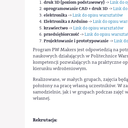
druk 3D (poziom podstawowy)
->
Link do 
oprogramowanie CAD + druk 3D
->
Link do
elektronika
->
Link do opisu warsztatów
Elektronika z Arduino
->
Link do opisu wa
krawiectwo
->
Link do opisu warsztatów
przedsiębiorczość
->
Link do opisu warszt
Projektowanie i prototypowanie
->
Link d
Program PW Makers jest odpowiedzią na potr
naukowych działających w Politechnice Wars
kompetencji pozwalających na praktyczne o
kierunku wdrożeniowym.
Realizowane, w małych grupach, zajęcia będą
położony na pracę własną uczestników. W za
samodzielnie, jak i w grupach podczas zaję
własnej.
Rekrutacja: