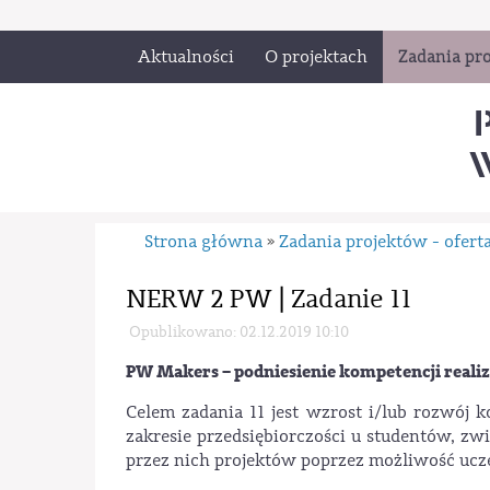
Aktualności
O projektach
Zadania pro
W
Strona główna
Zadania projektów - ofert
»
NERW 2 PW | Zadanie 11
Opublikowano: 02.12.2019 10:10
PW Makers – podniesienie kompetencji real
Celem zadania 11 jest wzrost i/lub rozwój
zakresie przedsiębiorczości u studentów, zw
przez nich projektów poprzez możliwość ucz