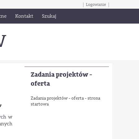
Logowanie
zne
Kontakt
Szukaj
W
Zadania projektów -
oferta
Zadania projektów - oferta - strona
startowa
w
nych w
wanych